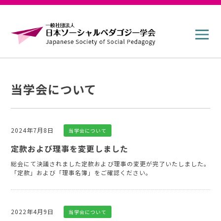
コ
ン
テ
メ
ニ
ン
ュ
ー
ツ
へ
移
当学会について
動
2024年7月8日
カテゴリー
当学会について
定款および理事を変更しました
総会にて決議されました定款および理事の変更が完了いたしました。
「定款」および「理事名簿」をご確認ください。
2022年4月9日
カテゴリー
当学会について