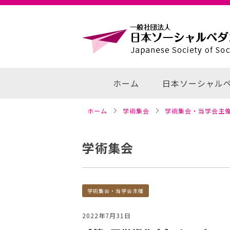
コ
ン
テ
ン
ツ
へ
ホーム
日本ソーシャル
移
動
ホーム
学術集会
学術集会・当学会主
学術集会
カテゴリー
学術集会・当学会主催
2022年7月31日