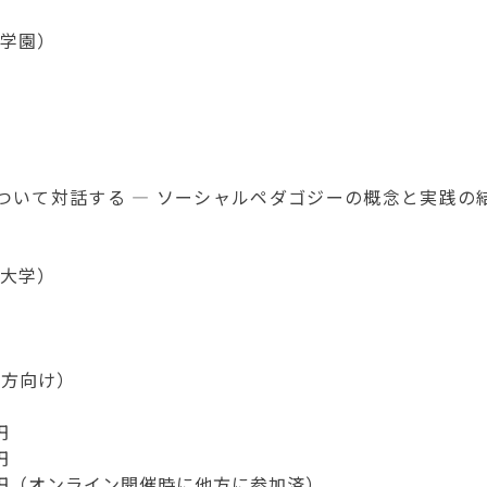
学園）
ついて対話する ― ソーシャルペダゴジーの概念と実践の
大学）
の方向け）
円
円
0円（オンライン開催時に他方に参加済）