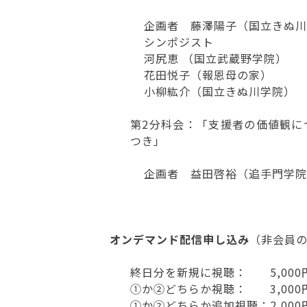
企画者 藤澤陽子（国立きぬ川
シンポジスト
河尻恵 （国立武蔵野学院）
花田悦子（報恩母の家）
小柳紘介（国立きぬ川学院）
第2分科会：「支援者の価値観に
つき」
企画者 益田啓裕（追⼿⾨学院
オンデマンド配信申し込み
（非会員
終日分を新規に視聴： 5,000
①か②どちらか視聴： 3,000
①か②どちらか追加視聴：2,00