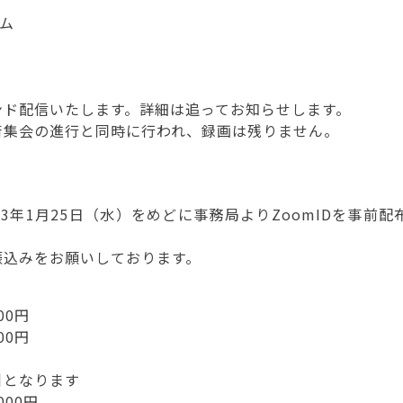
ウム
ンド配信いたします。詳細は追ってお知らせします。
術集会の進行と同時に行われ、録画は残りません。
3年1月25日（水）をめどに事務局よりZoomIDを事前配
振込みをお願いしております。
0円
00円
引となります
00円