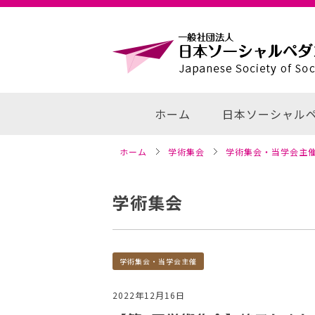
コ
ン
テ
ン
ツ
へ
ホーム
日本ソーシャル
移
動
ホーム
学術集会
学術集会・当学会主
学術集会
カテゴリー
学術集会・当学会主催
2022年12月16日