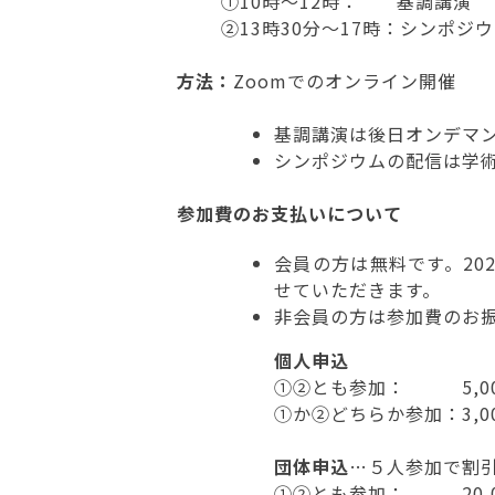
①10時～12時： 基調講演
②13時30分～17時：シンポジ
方法：
Zoomでのオンライン開催
基調講演は後日オンデマ
シンポジウムの配信は学
参加費のお支払いについて
会員の方は無料です。202
せていただきます。
非会員の方は参加費のお
個人申込
①②とも参加： 5,00
①か②どちらか参加：3,0
団体申込
…５人参加で割
①②とも参加： 20,0