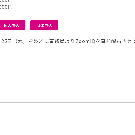
000円
個人申込
団体申込
月25日（水）をめどに事務局よりZoomIDを事前配布させ